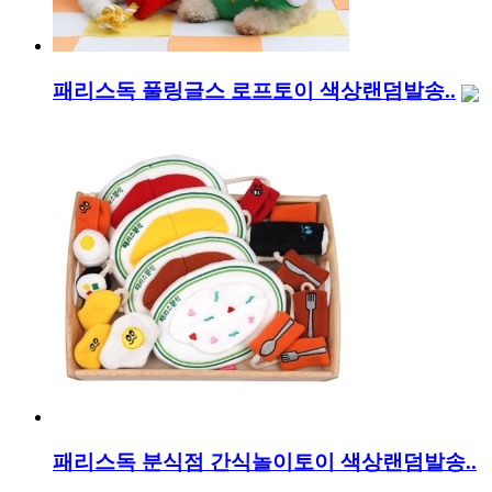
패리스독 풀링글스 로프토이 색상랜덤발송..
패리스독 분식점 간식놀이토이 색상랜덤발송..