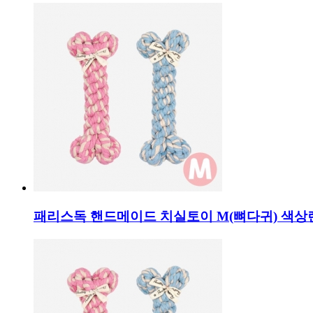
패리스독 핸드메이드 치실토이 M(뼈다귀) 색상