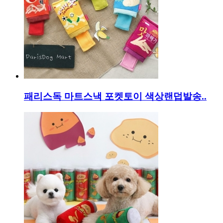
패리스독 마트스낵 포켓토이 색상랜덥발송..