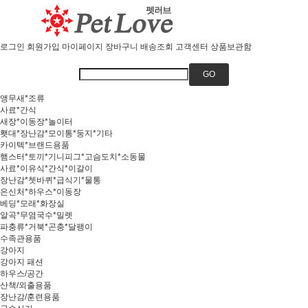
로그인
회원가입
마이페이지
장바구니
배송조회
고객센터
상품보관함
GO
앵무새*조류
사료*간식
새장*이동장*놀이터
횃대*장난감*모이통*둥지*기타
카이텍*브랜드용품
햄스터*토끼*기니피그*고슴도치*소동물
사료*이유식*간식*이갈이
장난감*쳇바퀴*급식기*물통
은신처*하우스*이동장
베딩*모래*화장실
알곡*무염국수*밀렛
파충류*거북*곤충*달팽이
수족관용품
강아지
강아지 패션
하우스/공간
산책/외출용품
장난감/훈련용품